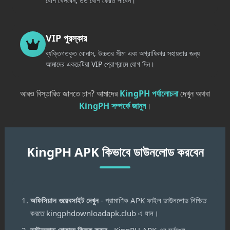
বেশি খেলবেন, তত বেশি ফেরত পাবেন।
VIP পুরস্কার
ব্যক্তিগতকৃত বোনাস, উচ্চতর সীমা এবং অগ্রাধিকার সহায়তার জন্য
আমাদের একচেটিয়া VIP প্রোগ্রামে যোগ দিন।
আরও বিস্তারিত জানতে চান? আমাদের
KingPH পর্যালোচনা
দেখুন অথবা
KingPH সম্পর্কে জানুন
।
KingPH APK কিভাবে ডাউনলোড করবেন
অফিসিয়াল ওয়েবসাইট দেখুন
- প্রামাণিক APK ফাইল ডাউনলোড নিশ্চিত
করতে kingphdownloadapk.club এ যান।