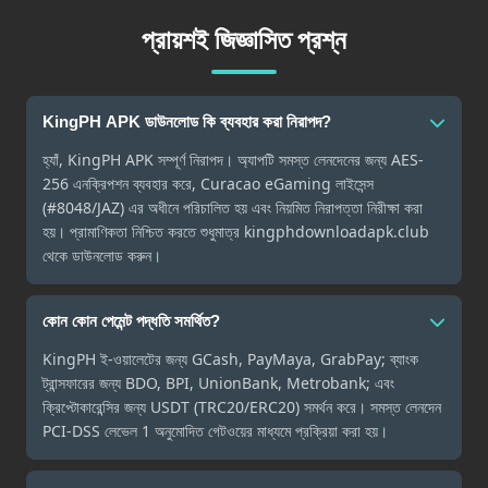
প্রায়শই জিজ্ঞাসিত প্রশ্ন
KingPH APK ডাউনলোড কি ব্যবহার করা নিরাপদ?
হ্যাঁ, KingPH APK সম্পূর্ণ নিরাপদ। অ্যাপটি সমস্ত লেনদেনের জন্য AES-
256 এনক্রিপশন ব্যবহার করে, Curacao eGaming লাইসেন্স
(#8048/JAZ) এর অধীনে পরিচালিত হয় এবং নিয়মিত নিরাপত্তা নিরীক্ষা করা
হয়। প্রামাণিকতা নিশ্চিত করতে শুধুমাত্র kingphdownloadapk.club
থেকে ডাউনলোড করুন।
কোন কোন পেমেন্ট পদ্ধতি সমর্থিত?
KingPH ই-ওয়ালেটের জন্য GCash, PayMaya, GrabPay; ব্যাংক
ট্রান্সফারের জন্য BDO, BPI, UnionBank, Metrobank; এবং
ক্রিপ্টোকারেন্সির জন্য USDT (TRC20/ERC20) সমর্থন করে। সমস্ত লেনদেন
PCI-DSS লেভেল 1 অনুমোদিত গেটওয়ের মাধ্যমে প্রক্রিয়া করা হয়।